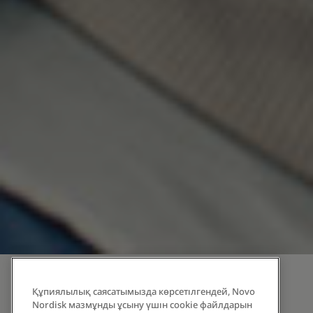
Басты бет
Құпиялылық саясатымызда көрсетілгендей, Novo
Nordisk мазмұнды ұсыну үшін cookie файлдарын