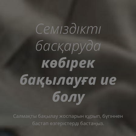
Семіздікті
басқаруда
көбірек
бақылауға ие
болу
Салмақты бақылау жоспарын құрып, бүгіннен
бастап өзгерістерді бастаңыз.