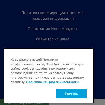
Политика конфиденциальности и
правовая информация
О компании Ново Нордиск
Свяжитесь с нами
ТОО «Ново Нордиск Казахстан»
Республика Казахстан, 050022, г. Алматы, проспект Абая
Как указано в нашей Политике
42, Бизнес Центр «BAYKONYR»
конфиденциальности, Novo Nordisk использует
Телефон: +7 (727) 330 77 88
файлы cookie и подобные технологии для
www.novonordisk.kz
рекомендации контента. Используя нашу
eaeu-safety@novonordisk.com
платформу, вы принимаете и подтверждаете эту
практику.
Политика конфиденциальности
Принять
Настройки файлов cookie