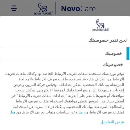
Go to the page content
نحن نقدر خصوصيتك
ابحث عن موارد إدارة الوزن
خصوصيتك
والسمنة
خصوصيتك
نوڤو نورديسك تستخدم ملفات تعريف الارتباط الخاصة بها وكذلك ملفات تعريف
الارتباط من أطراف خارجية. تُستخدم ملفات تعريف الارتباط والمعالجة
استخدم أداة البحث الخاصة بنا لاستكشاف مجموعة واسعة من
المرتبطة ببياناتك الشخصية لتذكر إعداداتك، وقياس حركة المرور، وعرض
الموارد حول إدارة الوزن، الحياة الصحية، وعلاج السمنة. سواء
إعلانات مستهدفة لك، وتتبع استخدامك لموقعنا الإلكتروني. يمكنك سحب
موافقتك أو تغييرها بالنقر على أيقونة "إعدادات ملفات تعريف الارتباط" في
كنت تبحث عن نصائح من خبراء، أو قصص شخصية، أو أحدث
أسفل يسار هذا الموقع. تغطي موافقتك استخدام ملفات تعريف الارتباط
الأبحاث، فإن محتوياتنا مصممة لدعم رحلتك نحو صحة أفضل
والمعالجة المرتبطة ببياناتك الشخصية. يمكنك قراءة المزيد عن استخدامنا
لملفات تعريف الارتباط من
هنا
وعن سياسات ملفات تعريف الارتباط من
هنا.
نتائج البحث
عرض التفاصيل
استكشف مقالاتنا المميزة ودليلك الشامل لنمط حياة صحي