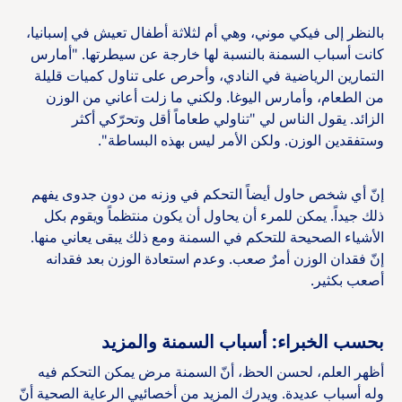
بالنظر إلى فيكي موني، وهي أم لثلاثة أطفال تعيش في إسبانيا،
كانت أسباب السمنة بالنسبة لها خارجة عن سيطرتها. "أمارس
التمارين الرياضية في النادي، وأحرص على تناول كميات قليلة
من الطعام، وأمارس اليوغا. ولكني ما زلت أعاني من الوزن
الزائد. يقول الناس لي "تناولي طعاماً أقل وتحرّكي أكثر
وستفقدين الوزن. ولكن الأمر ليس بهذه البساطة".
إنّ أي شخص حاول أيضاً التحكم في وزنه من دون جدوى يفهم
ذلك جيداً. يمكن للمرء أن يحاول أن يكون منتظماً ويقوم بكل
الأشياء الصحيحة للتحكم في السمنة ومع ذلك يبقى يعاني منها.
إنّ فقدان الوزن أمرٌ صعب. وعدم استعادة الوزن بعد فقدانه
أصعب بكثير.
بحسب الخبراء: أسباب السمنة والمزيد
أظهر العلم، لحسن الحظ، أنّ السمنة مرض يمكن التحكم فيه
وله أسباب عديدة. ويدرك المزيد من أخصائيي الرعاية الصحية أنّ