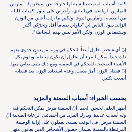
كانت أسباب السمنة بالنسبة لها خارجة عن سيطرتها. "أمارس
التمارين الرياضية في النادي، وأحرص على تناول كميات قليلة
من الطعام، وأمارس اليوغا. ولكني ما زلت أعاني من الوزن
الزائد. يقول الناس لي "تناولي طعاماً أقل وتحرّكي أكثر
وستفقدين الوزن. ولكن الأمر ليس بهذه البساطة".
إنّ أي شخص حاول أيضاً التحكم في وزنه من دون جدوى يفهم
ذلك جيداً. يمكن للمرء أن يحاول أن يكون منتظماً ويقوم بكل
الأشياء الصحيحة للتحكم في السمنة ومع ذلك يبقى يعاني منها.
إنّ فقدان الوزن أمرٌ صعب. وعدم استعادة الوزن بعد فقدانه
أصعب بكثير.
بحسب الخبراء: أسباب السمنة والمزيد
أظهر العلم، لحسن الحظ، أنّ السمنة مرض يمكن التحكم فيه
وله أسباب عديدة. ويدرك المزيد من أخصائيي الرعاية الصحية أنّ
السمنة مرض. في الوقت نفسه، يعملون على إزالة الوصمة
المرتبطة بالسمنة لضمان حصول الأشخاص الذين يعانون منها