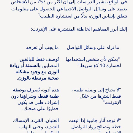
في الواقع، تشير الدراسات إلى أن أكثر من 57٪ من الأشخاص
تعتمد على وسائل التواصل الاجتماعي للحصول على معلومات
1
تتعلق بإنقاص الوزن، بدلًا من استشارة الطبيب
إليك أبرز المفاهيم الخاطئة المنتشرة على الإنترنت:
ما تراه على وسائل التواصل
ما يجب أن تعرفه
"يمكن لأي شخص استخدامها
تُوصف فقط للبالغين
لخسارة 10 كغ سريعا."
المصابين
بالسمنة
أو
زيادة
الوزن مع وجود مشكلة
صحية مرتبطة بالوزن
.
"لا تحتاج إلى وصفة طبية ،
هذه أدوية تُصرف
بوصفة
فقط اشترِها من خلال
طبية فقط
، وشراؤها دون
الإنترنت."
إشراف طبي قد يكون
خطيرًا على صحتك.
"لا توجد آثار جانبية إذا اتبعت
الغثيان، القيء، الإمساك
خطة ونصائح رواد التواصل
الشديد، وحتى التهاب
الاجتماعي."
البنكرياس مخاطر