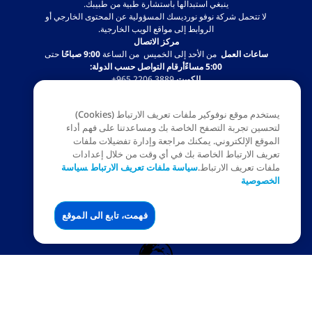
ينبغي استبدالها باستشارة طبية من طبيبك.
لا تتحمل شركة نوفو نورديسك المسؤولية عن المحتوى الخارجي أو
الروابط إلى مواقع الويب الخارجية.
مركز الاتصال
ساعات العمل
من الأحد إلى الخميس من الساعة
9:00 صباحًا
حتى
5:00 مساءًأرقام التواصل حسب الدولة:
الكويت
‎+965 2206 3889
قطر
‎+974 3109 5340
البحرين
‎+973 1650 1935
يستخدم موقع نوفوكير ملفات تعريف الارتباط (Cookies)
الإمارات:
8006862 من الاثنين إلى الجمعة، من الساعة 09:00 صباحًا
لتحسين تجربة التصفح الخاصة بك ومساعدتنا على فهم أداء
حتى 05:00 مساءً
الموقع الإلكتروني. يمكنك مراجعة وإدارة تفضيلات ملفات
تعريف الارتباط الخاصة بك في أي وقت من خلال إعدادات
ملفات تعريف الارتباط.
سياسة ملفات تعريف الارتباط
سياسة
الخصوصية
فهمت، تابع الى الموقع
KW