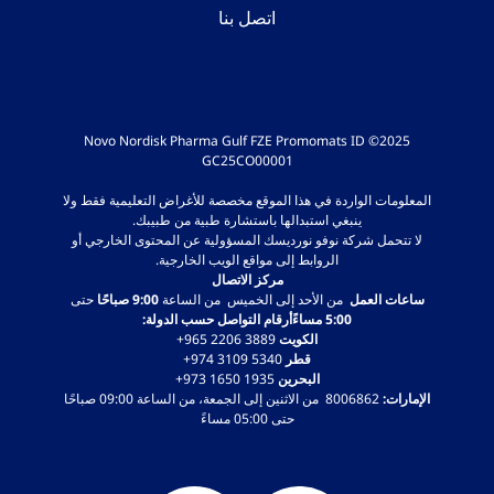
اتصل بنا
2025© Novo Nordisk Pharma Gulf FZE Promomats ID
GC25CO00001
المعلومات الواردة في هذا الموقع مخصصة للأغراض التعليمية فقط ولا
ينبغي استبدالها باستشارة طبية من طبيبك.
لا تتحمل شركة نوفو نورديسك المسؤولية عن المحتوى الخارجي أو
الروابط إلى مواقع الويب الخارجية.
مركز الاتصال
ساعات العمل
من الأحد إلى الخميس من الساعة
9:00 صباحًا
حتى
5:00 مساءًأرقام التواصل حسب الدولة:
الكويت
‎+965 2206 3889
قطر
‎+974 3109 5340
البحرين
‎+973 1650 1935
الإمارات:
8006862 من الاثنين إلى الجمعة، من الساعة 09:00 صباحًا
حتى 05:00 مساءً