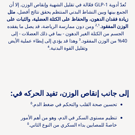
تُعدّ أدوية GLP-1 فعّالة في تقليل الشهية وإنقاص الوزن. إلا أن
الجمع بينها وبين النشاط البدني المنتظم يحقق نتائج أفضل،
مثل
زيادة فقدان الدهون، والحفاظ على الكتلة العضلية، والثبات على
الوزن المفقود
.¹˒² ومن دون ممارسة الرياضة، قد يصل ما يفقده
الجسم من الكتلة الغير الدهون - بما في ذلك العضلات - إلى
40% من الوزن المفقود.³ وهذا قد يؤدي إلى إبطاء عملية الأيض
وتقليل القوة البدنية.⁴
إلى جانب إنقاص الوزن، تفيد الحركه في:
٥
تحسين صحة القلب والتحكم في ضغط الدم.
تنظيم مستوى السكر في الدم، وهو من أهم الأمور
٥
خاصةً للمصابين بداء السكري من النوع الثاني.